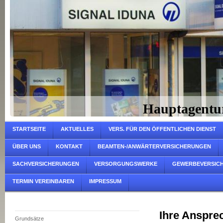
Hauptagentu
STARTSEITE
AKTUELLES
VERS. FÜR DEN ÖFFENTLICHEN DIENST
ÜBER UNS
KONTAKT
BEAMTEN-/ANWÄRTERVERSICHERUNGEN
SACHVERSICHERUNGEN
VERSORGUNGSWERKE
GEWERBEVERSIC
TERMIN VEREINBAREN
IMPRESSUM
Ihre Anspre
Grundsätze