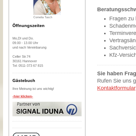
Beratungssch
Fragen zu
Cornelia Tasch
Schadenm
Öffnungszeiten
Terminver
Mo,DI und Do.
Vertragsä
09.00 - 13.00 Uhr
Sachversi
und nach Vereinbarung
Kfz-Versic
Celler Str.74
30161 Hannover
Tel: 0511-373 67 815
Sie haben Fra
Rufen Sie uns g
Gästebuch
Kontaktformular
Ihre Meinung ist uns wichtig!
-hier klicken-