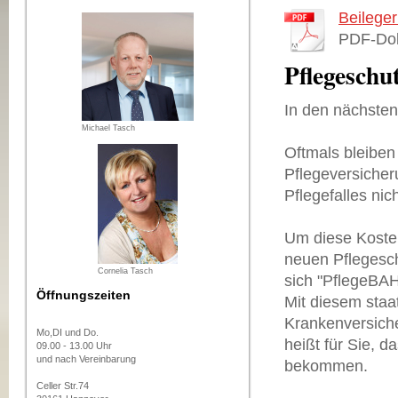
Beileger
PDF-Dok
Pflegeschu
In den nächsten
Michael Tasch
Oftmals bleiben 
Pflegeversicheru
Pflegefalles ni
Um diese Kosten
neuen Pflegesch
Cornelia Tasch
sich "PflegeBA
Öffnungszeiten
Mit diesem staa
Krankenversiche
Mo,DI und Do.
heißt für Sie, d
09.00 - 13.00 Uhr
und nach Vereinbarung
bekommen.
Celler Str.74