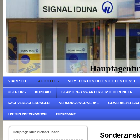
Hauptagentu
STARTSEITE
AKTUELLES
VERS. FÜR DEN ÖFFENTLICHEN DIENST
ÜBER UNS
KONTAKT
BEAMTEN-/ANWÄRTERVERSICHERUNGEN
SACHVERSICHERUNGEN
VERSORGUNGSWERKE
GEWERBEVERSIC
TERMIN VEREINBAREN
IMPRESSUM
Hauptagentur Michael Tasch
Sonderzinsk