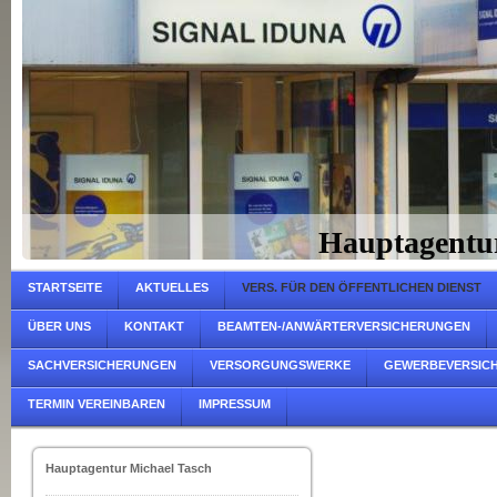
Hauptagentu
STARTSEITE
AKTUELLES
VERS. FÜR DEN ÖFFENTLICHEN DIENST
ÜBER UNS
KONTAKT
BEAMTEN-/ANWÄRTERVERSICHERUNGEN
SACHVERSICHERUNGEN
VERSORGUNGSWERKE
GEWERBEVERSIC
TERMIN VEREINBAREN
IMPRESSUM
Hauptagentur Michael Tasch