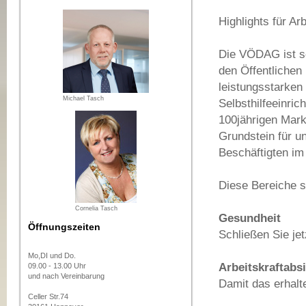
Highlights für A
Die VÖDAG ist se
den Öffentlichen
leistungsstarken
Michael Tasch
Selbsthilfeeinri
100jährigen Mar
Grundstein für un
Beschäftigten im 
Diese Bereiche s
Cornelia Tasch
Gesundheit
Öffnungszeiten
Schließen Sie je
Mo,DI und Do.
Arbeitskraftabs
09.00 - 13.00 Uhr
und nach Vereinbarung
Damit das erhalt
Celler Str.74