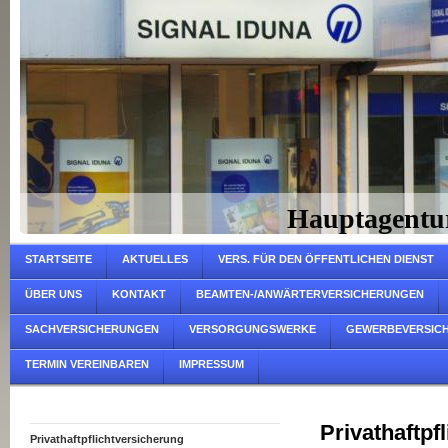
Hauptagentu
STARTSEITE
AKTUELLES
VERS. FÜR DEN ÖFFENTLICHEN DIENST
ÜBER UNS
KONTAKT
BEAMTEN-/ANWÄRTERVERSICHERUNGEN
SACHVERSICHERUNGEN
VERSORGUNGSWERKE
GEWERBEVERSIC
TERMIN VEREINBAREN
IMPRESSUM
Privathaftpf
Privathaftpflichtversicherung