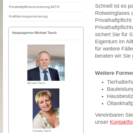
Schnell ist es p
Privathaftpflichtversicherung AKTIV
Rotweinglases 
Kraftfahrzeugversicherung
Privathaftpflic
Privathaftpflich
Hauptagentur Michael Tasch
sichert Sie für
Eigentum im All
für weitere Fäll
beraten wir Sie
Weitere Formen
Tierhalterha
Michael Tasch
Bauleistun
Hausbesitz
Öltankhaftp
Vereinbaren Sie
unser
Kontaktfo
Cornelia Tasch